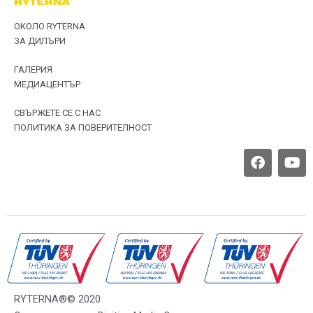
ОКОЛО RYTERNA
ЗА ДИЛЪРИ
ГАЛЕРИЯ
МЕДИАЦЕНТЪР
СВЪРЖЕТЕ СЕ С НАС
ПОЛИТИКА ЗА ПОВЕРИТЕЛНОСТ
F
Y
a
o
c
u
e
t
b
u
o
b
o
e
k
RYTERNA®© 2020