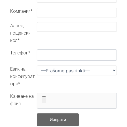
Компания*
Адрес,
пощенски
код*
Телефон*
Качване на
файл
Език на
конфигурат
ора*
Качване на
файл