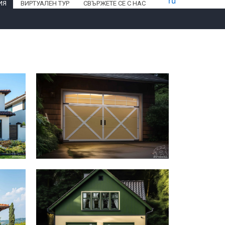
ru
ИЯ
ВИРТУАЛЕН ТУР
СВЪРЖЕТЕ СЕ С НАС