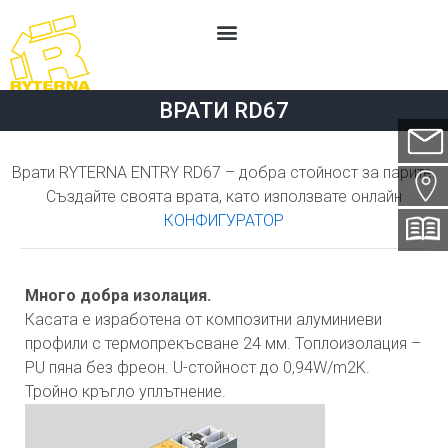
Skip
Menu
to
content
ИНДУСТРИАЛНИ ВРАТИ
ПОРТИ И ОГРАДИ
СВЪРЖЕТЕ СЕ С НАС
ВРАТИ RD67
Име*
Имейл*
Врати RYTERNA ENTRY RD67 – добра стойност за парите.
Създайте своята врата, като използвате онлайн
Град*
КОНФИГУРАТОР
Държава*
Много добра изолация.
Телефон*
Касата е изработена от композитни алуминиеви
профили с термопрекъсване 24 мм. Топлоизолация –
PU пяна без фреон. U-стойност до 0,94W/m2K.
Тема*
Тройно кръгло уплътнение.
Съобщение*